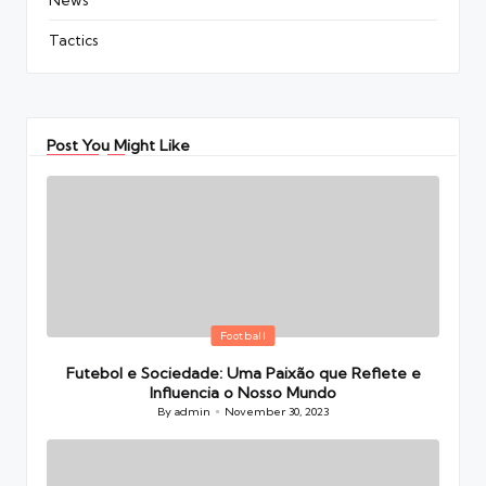
Tactics
Post You Might Like
Posted
Football
in
Futebol e Sociedade: Uma Paixão que Reflete e
Influencia o Nosso Mundo
By
admin
November 30, 2023
Posted
by