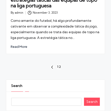
na liga portuguesa
By
admin
November 3, 2023
Posted
by
Como amante do futebol, há algo profundamente
cativante em observar a complexidade tática do jogo,
especialmente quando se trata das equipas de topo na
liga portuguesa. A estratégia tática no…
Read More
Posts
1
2
PREVIOUS
navigation
PAGE
Search
Search