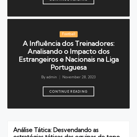
Posted
Football
in
A Influência dos Treinadores:
Analisando o Impacto dos
Estrangeiros e Nacionais na Liga
Portuguesa
By
admin
November 28, 2023
Posted
by
CONTINUE READING
Análise Tática: Desvendando as
estratégias táticas das equipas de topo