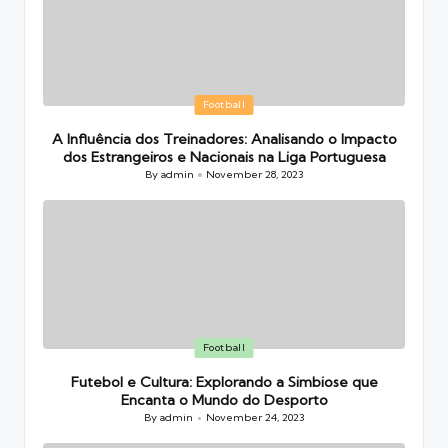
Posted
Football
in
A Influência dos Treinadores: Analisando o Impacto
dos Estrangeiros e Nacionais na Liga Portuguesa
By
admin
November 28, 2023
Posted
by
Posted
Football
in
Futebol e Cultura: Explorando a Simbiose que
Encanta o Mundo do Desporto
By
admin
November 24, 2023
Posted
by