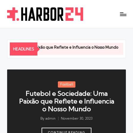
 Sociedade: Uma Paixão que Reflete e Influencia o Nosso Mundo
A Infl
HEADLINES
, 2023
Novembe
Posted
Football
in
Futebol e Sociedade: Uma
Paixão que Reflete e Influencia
o Nosso Mundo
By
admin
November 30, 2023
Posted
by
CONTINUE READING