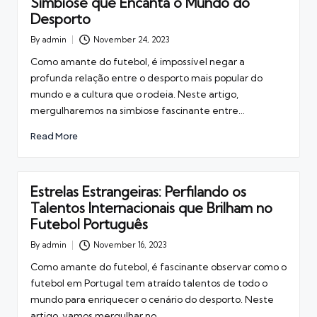
Simbiose que Encanta o Mundo do
Desporto
By
admin
November 24, 2023
Posted
by
Como amante do futebol, é impossível negar a
profunda relação entre o desporto mais popular do
mundo e a cultura que o rodeia. Neste artigo,
mergulharemos na simbiose fascinante entre…
Read More
Estrelas Estrangeiras: Perfilando os
Talentos Internacionais que Brilham no
Futebol Português
By
admin
November 16, 2023
Posted
by
Como amante do futebol, é fascinante observar como o
futebol em Portugal tem atraído talentos de todo o
mundo para enriquecer o cenário do desporto. Neste
artigo, vamos mergulhar no…