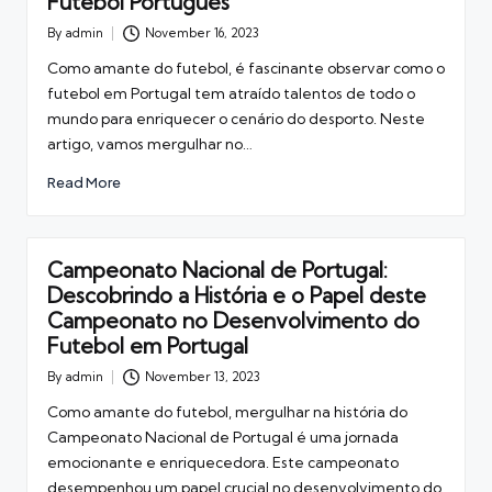
Futebol Português
By
admin
November 16, 2023
Posted
by
Como amante do futebol, é fascinante observar como o
futebol em Portugal tem atraído talentos de todo o
mundo para enriquecer o cenário do desporto. Neste
artigo, vamos mergulhar no…
Read More
Campeonato Nacional de Portugal:
Descobrindo a História e o Papel deste
Campeonato no Desenvolvimento do
Futebol em Portugal
By
admin
November 13, 2023
Posted
by
Como amante do futebol, mergulhar na história do
Campeonato Nacional de Portugal é uma jornada
emocionante e enriquecedora. Este campeonato
desempenhou um papel crucial no desenvolvimento do