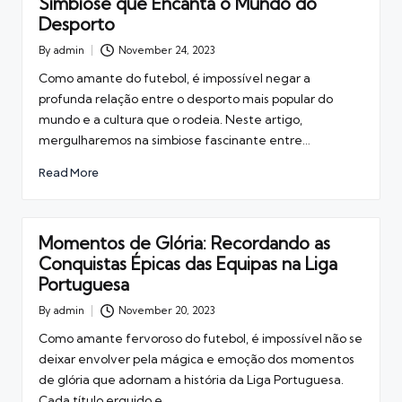
Simbiose que Encanta o Mundo do
Desporto
By
admin
November 24, 2023
Posted
by
Como amante do futebol, é impossível negar a
profunda relação entre o desporto mais popular do
mundo e a cultura que o rodeia. Neste artigo,
mergulharemos na simbiose fascinante entre…
Read More
Momentos de Glória: Recordando as
Conquistas Épicas das Equipas na Liga
Portuguesa
By
admin
November 20, 2023
Posted
by
Como amante fervoroso do futebol, é impossível não se
deixar envolver pela mágica e emoção dos momentos
de glória que adornam a história da Liga Portuguesa.
Cada título erguido e…